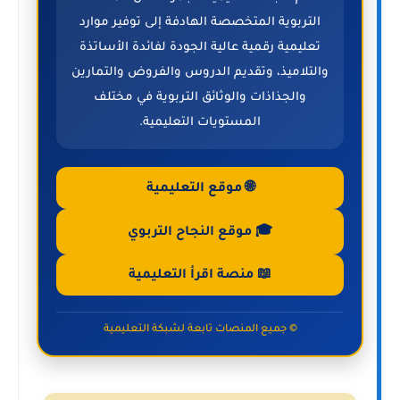
التربوية المتخصصة الهادفة إلى توفير موارد
تعليمية رقمية عالية الجودة لفائدة الأساتذة
والتلاميذ، وتقديم الدروس والفروض والتمارين
والجذاذات والوثائق التربوية في مختلف
المستويات التعليمية.
🌐 موقع التعليمية
🎓 موقع النجاح التربوي
📖 منصة اقرأ التعليمية
© جميع المنصات تابعة لشبكة التعليمية