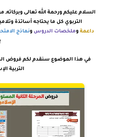
السلام عليكم ورحمة الله تعالى وبركاته, مر
التربوي كل ما يحتاجه أساتذة وتلام
داعمة
و
ملخصات الدروس
و
نماذج الامتح
ب
في هذا الموضوع سنقدم لكم
فروض المرح
التربية الإس