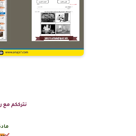
نترككم مع ر
مادة