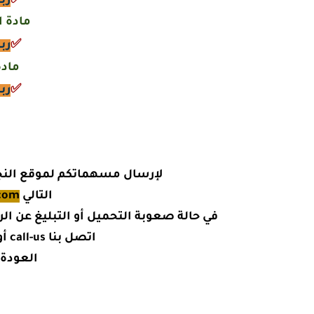
✅
رب
مادة ا
✅
رب
مادة
✅
رب
لإرسال مسهماتكم لموقع النجاح
التالي
com
في حالة صعوبة التحميل أو التبليغ عن الر
اتصل بنا call-us أو على صفحتنا على الفيسبوك
العودة 