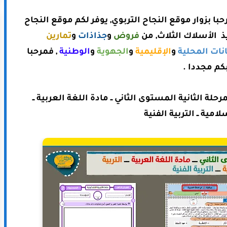
حبا بزوار موقع النجاح التربوي, يوفر لكم موقع النجاح
يذ الأسلاك الثلاث, من
فروض
و
جذاذات
و
تمارين
انات المحلية
و
الإقليمية
و
الجهوية
و
الوطنية
, فمرحبا
كم مجددا .
لة الثانية المستوى الثاني ــ مادة اللغة العربية ــ
لامية ــ التربية الفنية