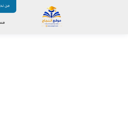
من نحن
مس