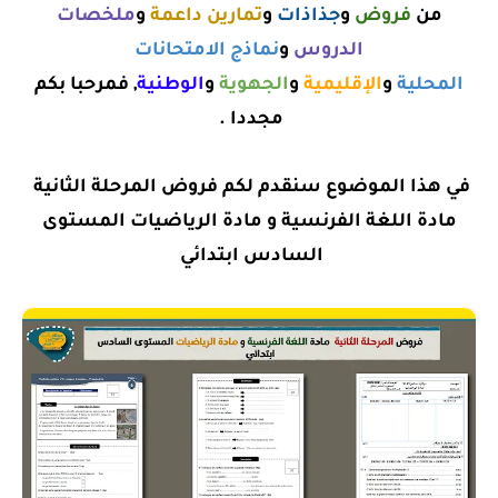
من
فروض
و
جذاذات
و
تمارين داعمة
و
ملخصات
الدروس
و
نماذج الامتحانات
المحلية
و
الإقليمية
و
الجهوية
و
الوطنية
, فمرحبا بكم
مجددا .
في هذا الموضوع سنقدم لكم
فروض المرحلة الثانية
مادة اللغة الفرنسية و مادة الرياضيات المستوى
السادس ابتدائي