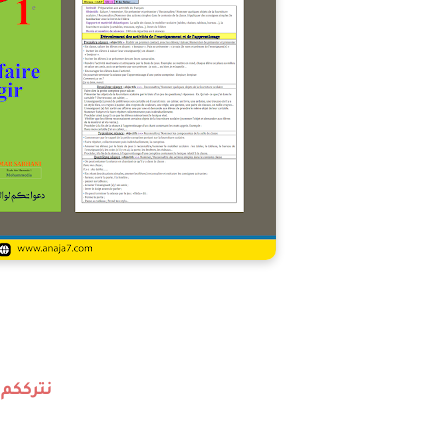
نترككم