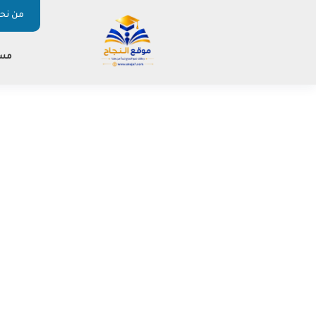
من نحن
مس