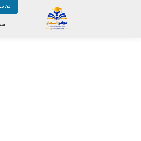
من نحن
مس