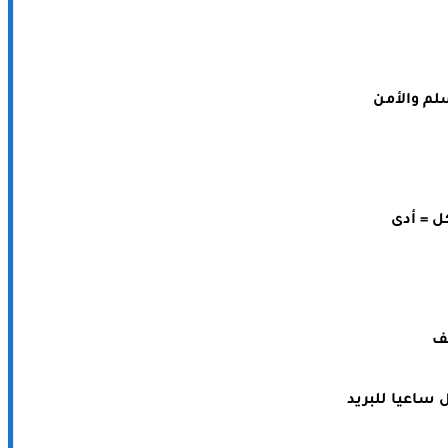
لم والأمن
ل = أدى
ف