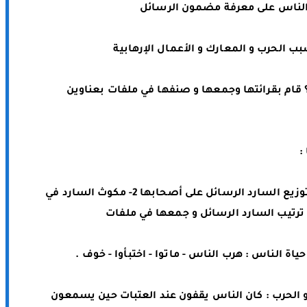
7- ماذا فعل ساعي البريد بالرسائل المكدسة ؟ قام بقرائتها وجمعها و صنفها في ملفات بعناوين 
: