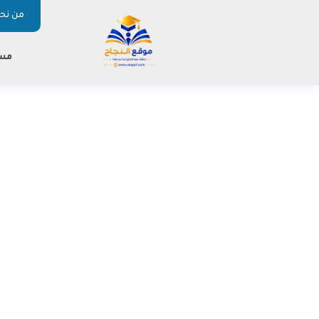
من نحن
مس