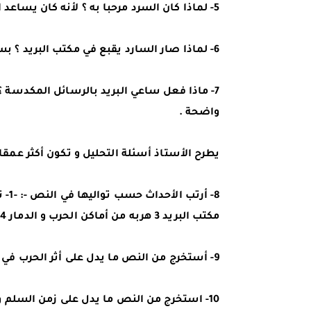
5- لماذا كان السرد مرحبا به ؟ لأنه كان يساعد الناس على معرفة مضمون الرسائل
6- لماذا صار السارد يقبع في مكتب البريد ؟ بسبب الحرب و المعارك و الأعمال الإرهابية
واضحة .
يطرح الأستاذ أسئلة التحليل و تكون أكثر عمقا 
8- أرتب الأحداث حسب تواليها في النص -: -1- توزيع السارد الرسائل على أصحابها 2- مكوث السارد في
مكتب البريد 3 هربه من أماكن الحرب و الدمار 4 ترتيب السارد الرسائل و جمعها في ملفات
9- أستخرج من النص ما يدل على أثر الحرب في حياة الناس : هرب الناس - ماتوا - اختبأوا - خوف .
10- استخرج من النص ما يدل على زمن السلم و الحرب : كان الناس يقفون عند العتبات حين يسمعون