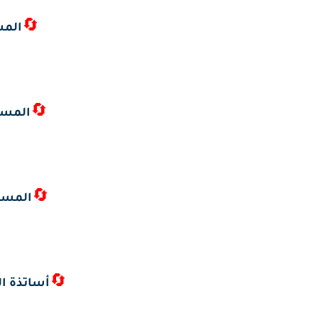
🔄
المس
🔄
المست
🔄
المست
🔄
أساتذة ال