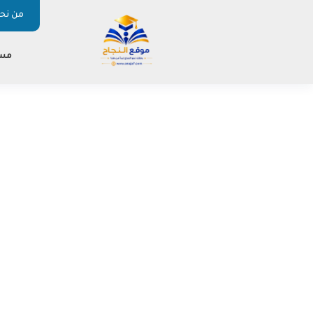
من نحن
مس