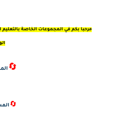
مرحبا بكم في المجموعات الخاصة بالتعليم ال
الو
🔄
المس
🔄
المس