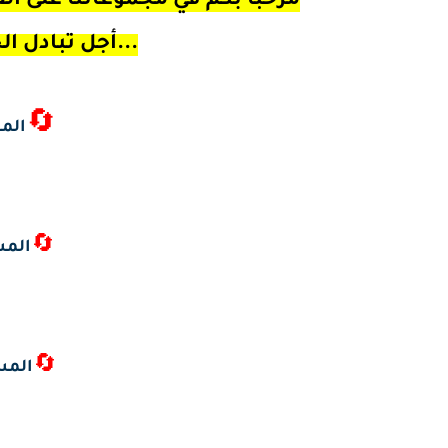
مرحبا بكم في مجموعاتنا على الف
أجل تبادل الخبرات و الوثائق التربوية...
🔄
المس
🔄
المس
🔄
المس