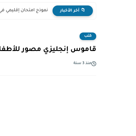
نموذج امتحان إقليمي في
📁 آخر الأخبار
كتب
قاموس إنجليزي مصور للأطفال f
منذ 3 سنة