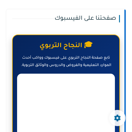
صفحتنا على الفيسبوك
🎓 النجاح التربوي
تابع صفحة النجاح التربوي على فيسبوك وواكب أحدث
الموارد التعليمية والفروض والدروس والوثائق التربوية.