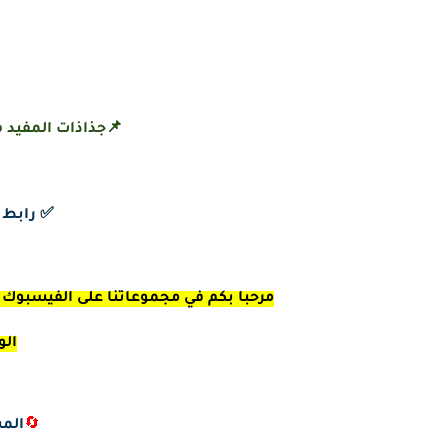
📌جذاذات المفيد ف
✅
رابط 
مرحبا بكم في مجموعاتنا على الفيسبوك ال
الو
🔄
المس