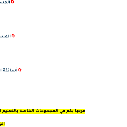
🔄
المست
🔄
المست
🔄
أساتذة ال
مرحبا بكم في المجموعات الخاصة بالتعليم ال
الو