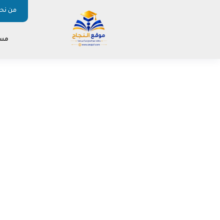
من نحن
مس