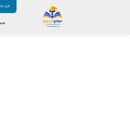
من نحن
مس