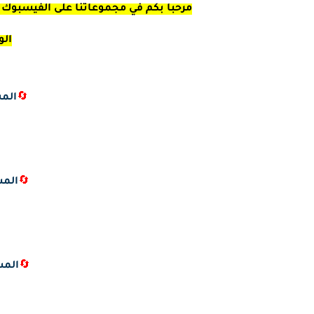
مرحبا بكم في مجموعاتنا على الفيسبوك ال
الو
🔄
المس
🔄
المس
🔄
المس