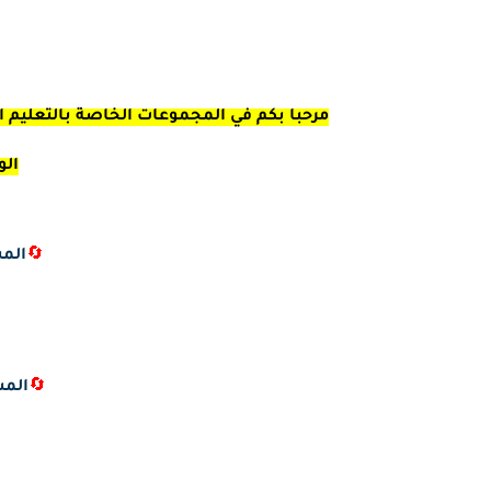
مرحبا بكم في المجموعات الخاصة بالتعليم ال
الو
🔄
المس
🔄
المس