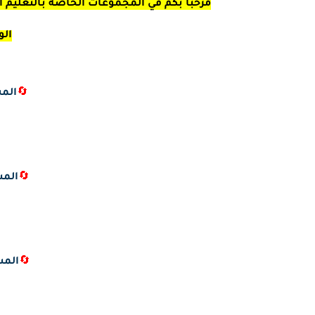
مرحبا بكم في المجموعات الخاصة بالتعليم ال
الو
🔄
المس
🔄
المس
🔄
المس