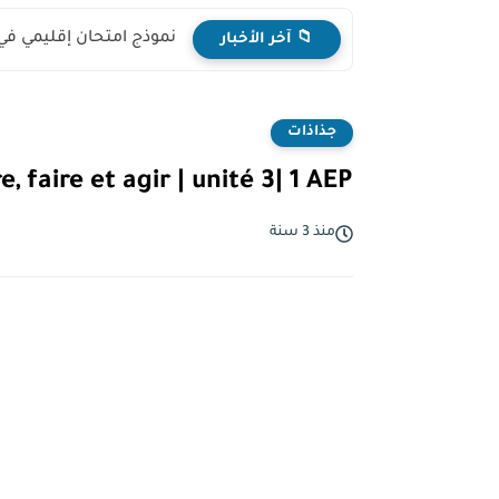
نموذج امتحان إقليمي في
📁 آخر الأخبار
جذاذات
 faire et agir | unité 3| 1 AEP
منذ 3 سنة