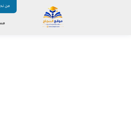
من نحن
مس