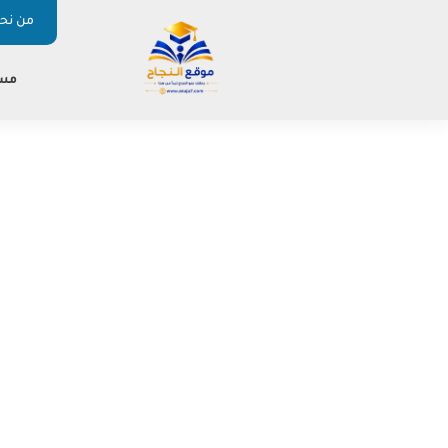
من نحن
مس