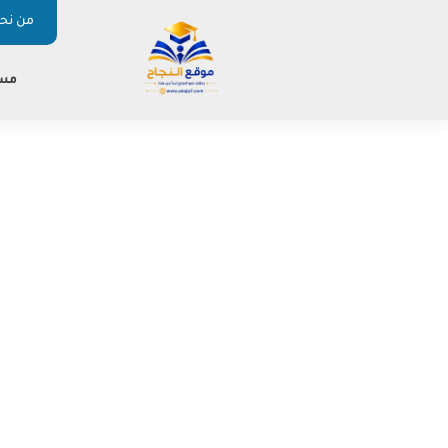
من نحن
مس