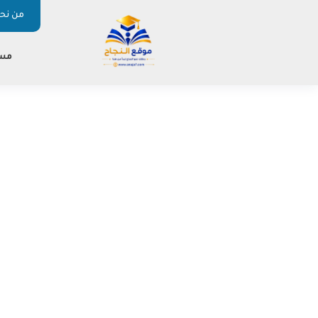
من نحن
مس