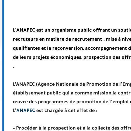
L´ANAPEC
est un organisme public offrant un souti
recruteurs en matière de recrutement : mise à nive
qualifiantes et la reconversion, accompagnement de
de leurs projets économiques, prospection des offr
internationales et mise en relation entre les empl
L’ANAPEC (Agence Nationale de Promotion de l’Em
établissement public qui a comme mission la contrib
œuvre des programmes de promotion de l’emploi qua
L’
ANAPEC
est chargée à cet effet de :
–
Procéder à la prospection et à la collecte des off