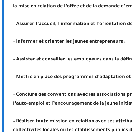
la mise en relation de l’offre et de la demande d’em
– Assurer l’accueil, l’information et l’orientation
– Informer et orienter les jeunes entrepreneurs ;
– Assister et conseiller les employeurs dans la défi
– Mettre en place des programmes d’adaptation et 
– Conclure des conventions avec les associations p
l’auto-emploi et l’encouragement de la jeune initiat
– Réaliser toute mission en relation avec ses attribut
collectivités locales ou les établissements publics 