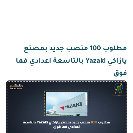
مطلوب 100 منصب جديد بمصنع
يازاكي Yazaki بالتاسعة اعدادي فما
فوق