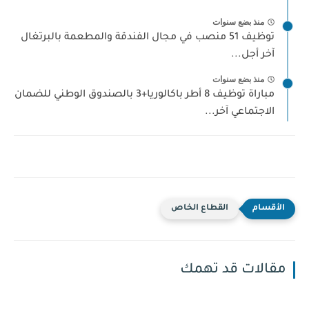
منذ بضع سنوات
توظيف 51 منصب في مجال الفندقة والمطعمة بالبرتغال
آخر أجل...
منذ بضع سنوات
مباراة توظيف 8 أطر باكالوريا+3 بالصندوق الوطني للضمان
الاجتماعي آخر...
القطاع الخاص
مقالات قد تهمك