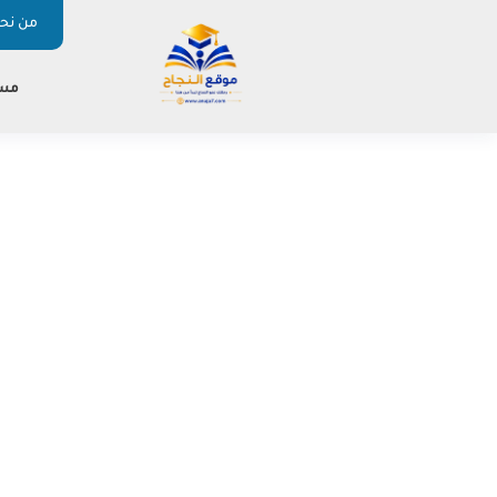
من نحن
مس