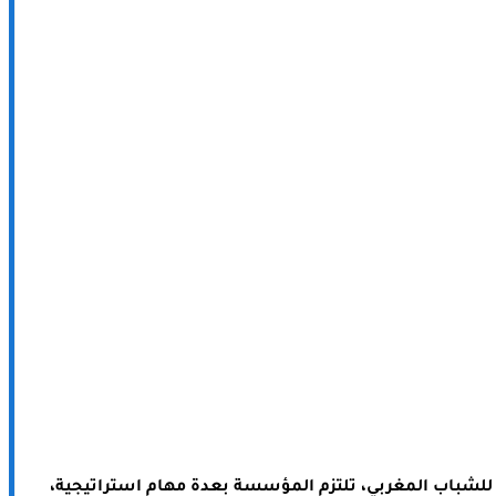
لشباب المغربي، تلتزم المؤسسة بعدة مهام استراتيجية،