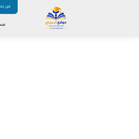
من نحن
مس