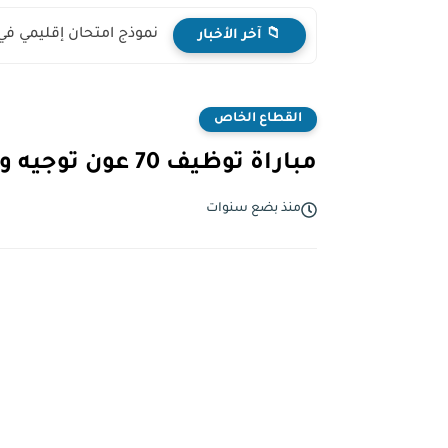
نموذج امتحان إقليمي في
📁 آخر الأخبار
القطاع الخاص
مباراة توظيف 70 عون توجيه وحركة بطنجة - برسم سنة 2025
منذ بضع سنوات