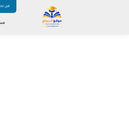
من نحن
مس