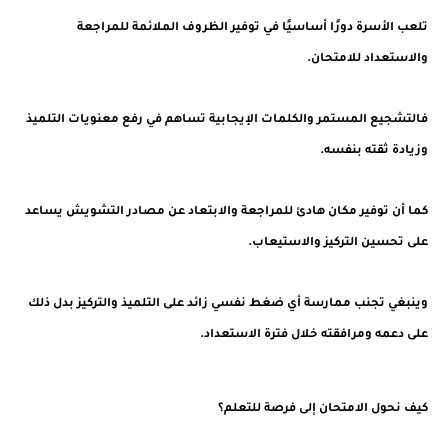
تلعب الأسرة دورًا أساسيًا في توفير الظروف الملائمة للمراجعة
والاستعداد للامتحان.
فالتشجيع المستمر والكلمات الإيجابية تساهم في رفع معنويات التلميذ
وزيادة ثقته بنفسه.
كما أن توفير مكان هادئ للمراجعة والابتعاد عن مصادر التشويش يساعد
على تحسين التركيز والاستيعاب.
وينبغي تجنب ممارسة أي ضغط نفسي زائد على التلميذ والتركيز بدل ذلك
على دعمه ومرافقته خلال فترة الاستعداد.
كيف نحول الامتحان إلى فرصة للتعلم؟