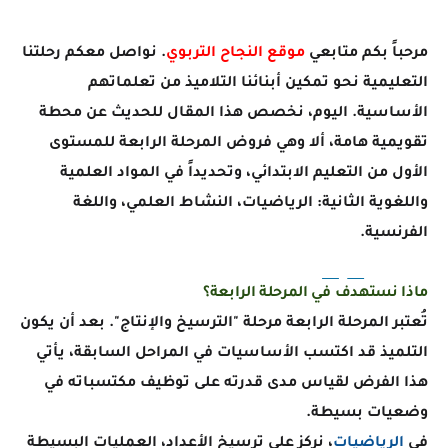
مرحباً بكم متابعي
موقع النجاح التربوي
. نواصل معكم رحلتنا
التعليمية نحو تمكين أبنائنا التلاميذ من تعلماتهم
الأساسية. اليوم، نخصص هذا المقال للحديث عن محطة
تقويمية هامة، ألا وهي
فروض المرحلة الرابعة للمستوى
الأول
من التعليم الابتدائي، وتحديداً في المواد العلمية
واللغوية الثانية:
الرياضيات، النشاط العلمي، واللغة
الفرنسية
.
ماذا نستهدف في المرحلة الرابعة؟
تُعتبر المرحلة الرابعة مرحلة "الترسيخ والإنتاج". بعد أن يكون
التلميذ قد اكتسب الأساسيات في المراحل السابقة، يأتي
هذا الفرض لقياس مدى قدرته على توظيف مكتسباته في
وضعيات بسيطة.
في
الرياضيات
، نركز على ترسيخ الأعداد، العمليات البسيطة