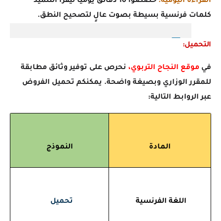
القراءة اليومية:
خصصوا 10 دقائق يومياً ليقرأ التلميذ
كلمات فرنسية بسيطة بصوت عالٍ لتصحيح النطق.
التحميل:
في
موقع النجاح التربوي
،
نحرص على توفير وثائق مطابقة
للمقرر الوزاري وبصيغة واضحة. يمكنكم تحميل الفروض
عبر الروابط التالية:
المادة
النموذج
اللغة الفرنسية
تحميل